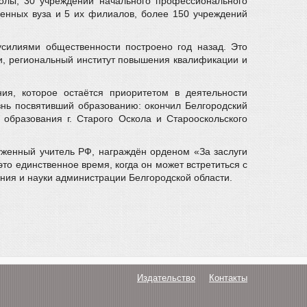
олы, 30 учреждений начального профессионального
венных вуза и 5 их филиалов, более 150 учреждений
усилиями общественности построено год назад. Это
жи, региональный институт повышения квалификации и
ия, которое остаётся приоритетом в деятельности
знь посвятивший образованию: окончил Белгородский
 образования г. Старого Оскола и Старооскольского
уженный учитель РФ, награждён орденом «За заслуги
это единственное время, когда он может встретиться с
ния и науки администрации Белгородской области.
Издательство
Контакты