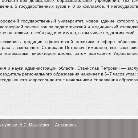
 области 559 дошкольных образовательных учреждений, 792 шк
дений, 5 государственных вузов и 8 их филиалов, 4 негосударст
ородский государственный университет, новое здание которого 
а договорной основе вошли педагогический и медицинский коллед
е он включит в себя ряд институтов, в том числе педагогический.
сложились традиции эффективной политики в сфере образован
трасль возглавляет Станислав Петрович Тимофеев, всю свою жи
 и математики, директором школы, затем возглавлял Управление
ния и науки администрации области. Станислав Петрович — засл
оводитель регионального образования начинает в 6–7 часов утра: 
седу нашего корреспондента с начальником Управления образова
онкурс им. А.С. Макаренко
Агрошколы