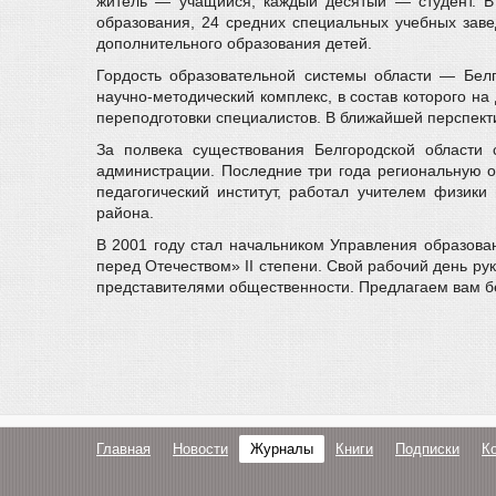
житель — учащийся, каждый десятый — студент. В
образования, 24 средних специальных учебных заве
дополнительного образования детей.
Гордость образовательной системы области — Белг
научно-методический комплекс, в состав которого н
переподготовки специалистов. В ближайшей перспектив
За полвека существования Белгородской области 
администрации. Последние три года региональную о
педагогический институт, работал учителем физики
района.
В 2001 году стал начальником Управления образова
перед Отечеством» II степени. Свой рабочий день рук
представителями общественности. Предлагаем вам бе
Главная
Новости
Журналы
Книги
Подписки
К