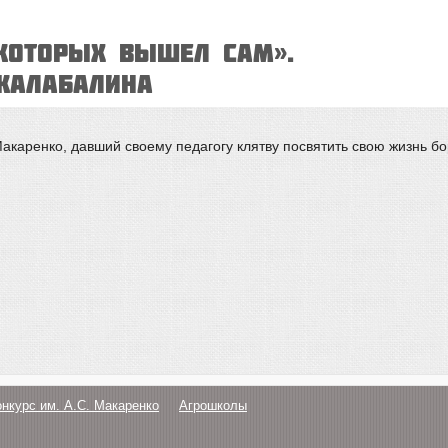
 КОТОРЫХ ВЫШЕЛ САМ».
 Калабалина
каренко, давший своему педагогу клятву посвятить свою жизнь бо
онкурс им. А.С. Макаренко
Агрошколы