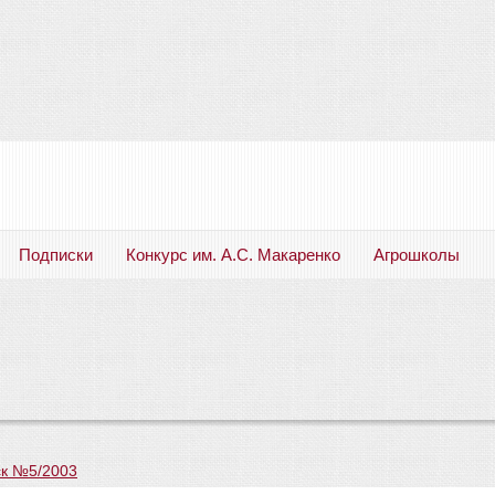
Подписки
Конкурс им. А.С. Макаренко
Агрошколы
Русский язык. Литература. Филология. Лингвистика. Методика преподавания. Учебные пособия
к №5/2003