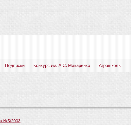
Подписки
Конкурс им. А.С. Макаренко
Агрошколы
Русский язык. Литература. Филология. Лингвистика. Методика преподавания. Учебные пособия
к №5/2003