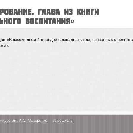
РОВАНИЕ. Глава из книги
ьного воспитания»
ции «Комсомольской правде» семнадцать тем, связанных с воспита
тему.
онкурс им. А.С. Макаренко
Агрошколы