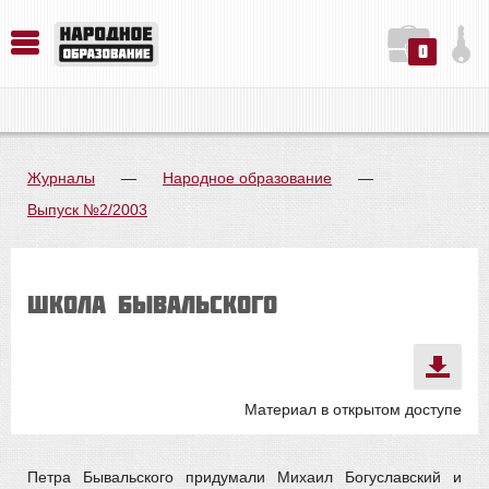
0
История. Обществознание. Методика преподавания. Учебные пособия
Русский язык. Литература. Филология. Лингвистика. Методика преподавания. Учебные пособия
Физика. Химия. Биология. Методика преподавания. Учебные пособия
Журналы
—
Народное образование
—
Выпуск №2/2003
ШКОЛА БЫВАЛЬСКОГО
Материал в открытом доступе
Петра Бывальского придумали Михаил Богуславский и