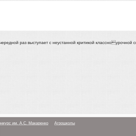
ередной раз выступает с неустанной критикой классноурочной си
онкурс им. А.С. Макаренко
Агрошколы