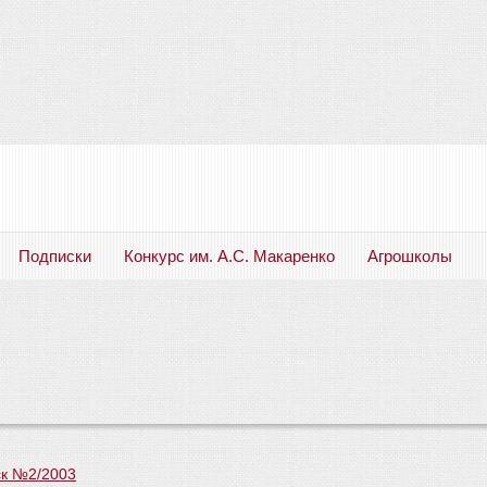
Подписки
Конкурс им. А.С. Макаренко
Агрошколы
Русский язык. Литература. Филология. Лингвистика. Методика преподавания. Учебные пособия
к №2/2003