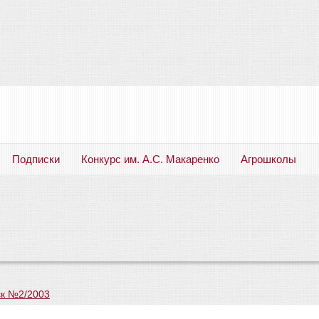
Подписки
Конкурс им. А.С. Макаренко
Агрошколы
Русский язык. Литература. Филология. Лингвистика. Методика преподавания. Учебные пособия
к №2/2003