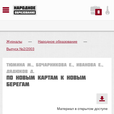
0
История. Обществознание. Методика преподавания. Учебные пособия
Русский язык. Литература. Филология. Лингвистика. Методика преподавания. Учебные пособия
Физика. Химия. Биология. Методика преподавания. Учебные пособия
Журналы
—
Народное образование
—
Выпуск №2/2003
Тюмина М., Бочарникова Е., Иванова Е.,
Дядюков Д.
ПО НОВЫМ КАРТАМ К НОВЫМ
БЕРЕГАМ
Материал в открытом доступе