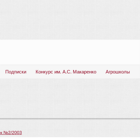
Подписки
Конкурс им. А.С. Макаренко
Агрошколы
Русский язык. Литература. Филология. Лингвистика. Методика преподавания. Учебные пособия
к №2/2003