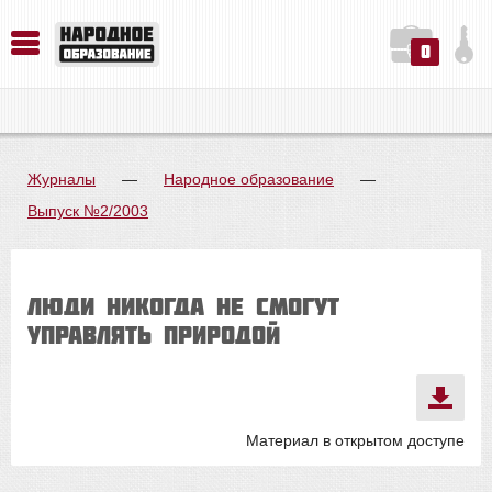
0
История. Обществознание. Методика преподавания. Учебные пособия
Русский язык. Литература. Филология. Лингвистика. Методика преподавания. Учебные пособия
Физика. Химия. Биология. Методика преподавания. Учебные пособия
Журналы
—
Народное образование
—
Выпуск №2/2003
Люди никогда не смогут
управлять природой
Материал в открытом доступе