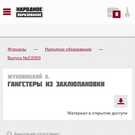
0
История. Обществознание. Методика преподавания. Учебные пособия
Русский язык. Литература. Филология. Лингвистика. Методика преподавания. Учебные пособия
Физика. Химия. Биология. Методика преподавания. Учебные пособия
Журналы
—
Народное образование
—
Выпуск №2/2003
Жуховицкий Л.
Гангстеры из Захлюпановки
Материал в открытом доступе
Аннотация отсутствует