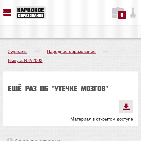
0
История. Обществознание. Методика преподавания. Учебные пособия
Русский язык. Литература. Филология. Лингвистика. Методика преподавания. Учебные пособия
Физика. Химия. Биология. Методика преподавания. Учебные пособия
Журналы
—
Народное образование
—
Выпуск №2/2003
Ещё раз об "утечке мозгов"
Материал в открытом доступе
Аннотация отсутствует