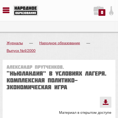
0
История. Обществознание. Методика преподавания. Учебные пособия
Русский язык. Литература. Филология. Лингвистика. Методика преподавания. Учебные пособия
Физика. Химия. Биология. Методика преподавания. Учебные пособия
Журналы
—
Народное образование
—
Выпуск №4/2000
Александр Прутченков.
“Ньюландия” в условиях лагеря.
Комплексная политико-
экономическая игра
Материал в открытом доступе