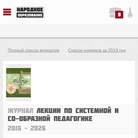
0
История. Обществознание. Методика преподавания. Учебные пособия
Русский язык. Литература. Филология. Лингвистика. Методика преподавания. Учебные пособия
Физика. Химия. Биология. Методика преподавания. Учебные пособия
Полный список журналов
Список номеров за 2019 год
Журнал
Лекции по системной и
со-Образной педагогике
2016 – 2026