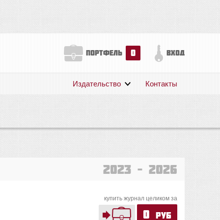
0
портфель
вход
Издательство
Контакты
О нас
Авторам
Поддержка
Публикации
2023 – 2026
купить журнал целиком за
0
руб