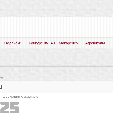
Подписки
Конкурс им. А.С. Макаренко
Агрошколы
Русский язык. Литература. Филология. Лингвистика. Методика преподавания. Учебные пособия
од
u
нформация о журнале
25