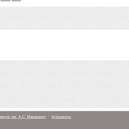
онкурс им. А.С. Макаренко
Агрошколы