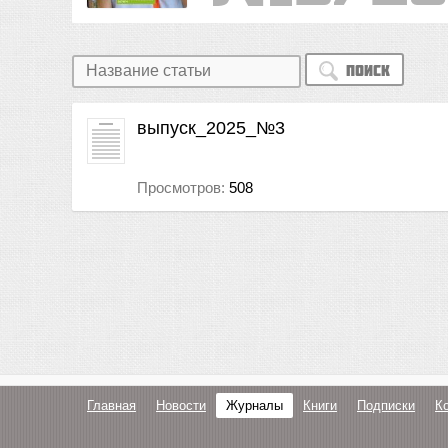
Поиск
выпуск_2025_№3
Просмотров:
508
Главная
Новости
Журналы
Книги
Подписки
К