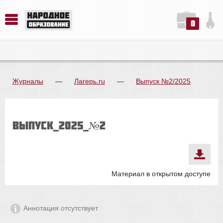
0
История. Обществознание. Методика преподавания. Учебные пособия
Русский язык. Литература. Филология. Лингвистика. Методика преподавания. Учебные пособия
Физика. Химия. Биология. Методика преподавания. Учебные пособия
Журналы
—
Лагерь.ru
—
Выпуск №2/2025
выпуск_2025_№2
Материал в открытом доступе
Аннотация отсутствует