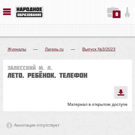
0
История. Обществознание. Методика преподавания. Учебные пособия
Русский язык. Литература. Филология. Лингвистика. Методика преподавания. Учебные пособия
Физика. Химия. Биология. Методика преподавания. Учебные пособия
Журналы
—
Лагерь.ru
—
Выпуск №3/2023
Залесский М. Л.
Лето. Ребёнок. Телефон
Материал в открытом доступе
Аннотация отсутствует