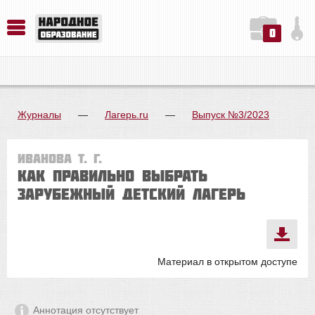
0
История. Обществознание. Методика преподавания. Учебные пособия
Русский язык. Литература. Филология. Лингвистика. Методика преподавания. Учебные пособия
Физика. Химия. Биология. Методика преподавания. Учебные пособия
Журналы
—
Лагерь.ru
—
Выпуск №3/2023
Иванова Т. Г.
Как правильно выбрать
зарубежный детский лагерь
Материал в открытом доступе
Аннотация отсутствует