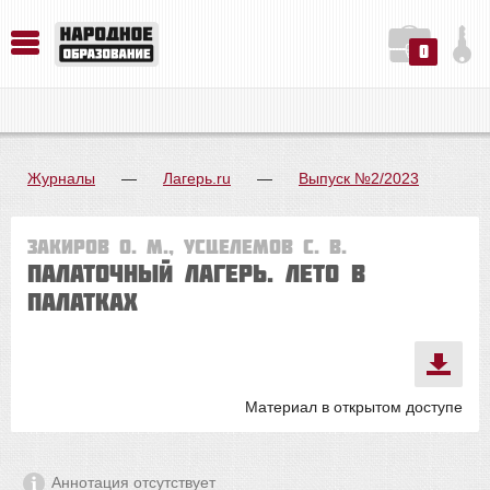
0
История. Обществознание. Методика преподавания. Учебные пособия
Русский язык. Литература. Филология. Лингвистика. Методика преподавания. Учебные пособия
Физика. Химия. Биология. Методика преподавания. Учебные пособия
Журналы
—
Лагерь.ru
—
Выпуск №2/2023
Закиров О. М., Усцелемов С. В.
ПАЛАТОЧНЫЙ ЛАГЕРЬ. Лето в
палатках
Материал в открытом доступе
Аннотация отсутствует