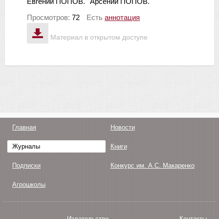
Евгений ПОПОВ.
Арсений ПОПОВ.
Просмотров:
72
Есть
аннотация
Материал в открытом доступе
Главная
Новости
Журналы
Книги
Подписки
Конкурс им. А.С. Макаренко
Агрошколы
Издательство
Контакты