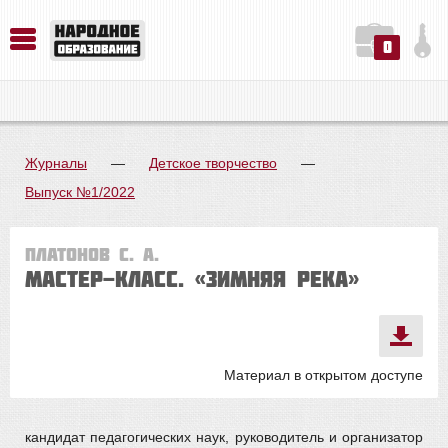
0
История. Обществознание. Методика преподавания. Учебные пособия
Русский язык. Литература. Филология. Лингвистика. Методика преподавания. Учебные пособия
Физика. Химия. Биология. Методика преподавания. Учебные пособия
Журналы
—
Детское творчество
—
Выпуск №1/2022
Платонов С. А.
Мастер-класс. «ЗИМНЯЯ РЕКА»
Материал в открытом доступе
кандидат педагогических наук, руководитель и организатор