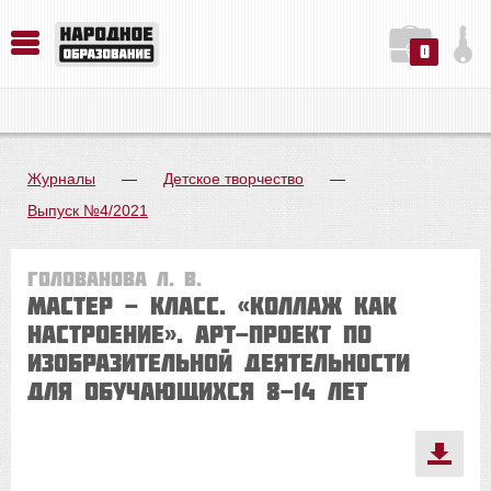
0
История. Обществознание. Методика преподавания. Учебные пособия
Русский язык. Литература. Филология. Лингвистика. Методика преподавания. Учебные пособия
Физика. Химия. Биология. Методика преподавания. Учебные пособия
Журналы
—
Детское творчество
—
Выпуск №4/2021
Голованова Л. В.
Мастер - класс. «Коллаж как
настроение». АРТ-ПРОЕКТ ПО
ИЗОБРАЗИТЕЛЬНОЙ ДЕЯТЕЛЬНОСТИ
ДЛЯ ОБУЧАЮЩИХСЯ 8-14 ЛЕТ