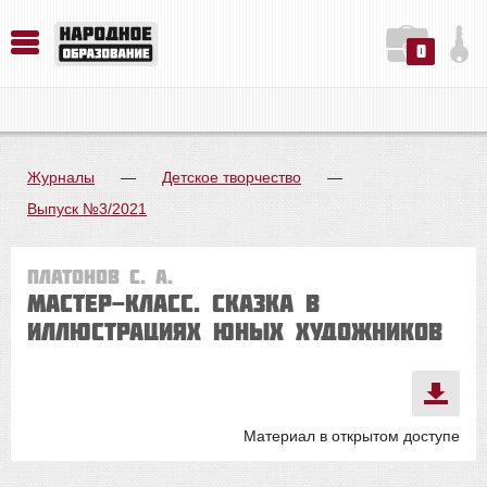
0
История. Обществознание. Методика преподавания. Учебные пособия
Русский язык. Литература. Филология. Лингвистика. Методика преподавания. Учебные пособия
Физика. Химия. Биология. Методика преподавания. Учебные пособия
Журналы
—
Детское творчество
—
Выпуск №3/2021
Платонов С. А.
МАСТЕР-КЛАСС. Сказка в
иллюстрациях юных художников
Материал в открытом доступе