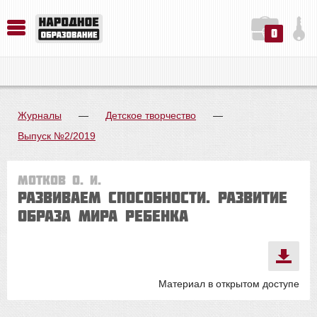
0
История. Обществознание. Методика преподавания. Учебные пособия
Русский язык. Литература. Филология. Лингвистика. Методика преподавания. Учебные пособия
Физика. Химия. Биология. Методика преподавания. Учебные пособия
Журналы
—
Детское творчество
—
Выпуск №2/2019
Мотков О. И.
РАЗВИВАЕМ СПОСОБНОСТИ. РАЗВИТИЕ
ОБРАЗА МИРА РЕБЕНКА
Материал в открытом доступе