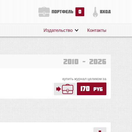
0
портфель
вход
Издательство
Контакты
О нас
Авторам
Поддержка
2010 – 2026
Публикации
купить журнал целиком за
170
руб