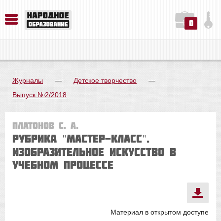
0
История. Обществознание. Методика преподавания. Учебные пособия
Русский язык. Литература. Филология. Лингвистика. Методика преподавания. Учебные пособия
Физика. Химия. Биология. Методика преподавания. Учебные пособия
Журналы
—
Детское творчество
—
Выпуск №2/2018
Платонов С. А.
Рубрика "Мастер-класс".
ИЗОБРАЗИТЕЛЬНОЕ ИСКУССТВО В
УЧЕБНОМ ПРОЦЕССЕ
Материал в открытом доступе