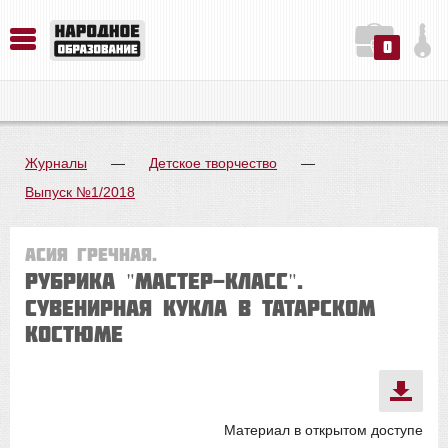
0
История. Обществознание. Методика преподавания. Учебные пособия
Русский язык. Литература. Филология. Лингвистика. Методика преподавания. Учебные пособия
Физика. Химия. Биология. Методика преподавания. Учебные пособия
Журналы
—
Детское творчество
—
Выпуск №1/2018
Асия ГРЕЧНАЯ.
Рубрика "Мастер-класс".
СУВЕНИРНАЯ КУКЛА В ТАТАРСКОМ
КОСТЮМЕ
Материал в открытом доступе