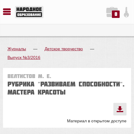
0
История. Обществознание. Методика преподавания. Учебные пособия
Русский язык. Литература. Филология. Лингвистика. Методика преподавания. Учебные пособия
Физика. Химия. Биология. Методика преподавания. Учебные пособия
Журналы
—
Детское творчество
—
Выпуск №3/2016
Велтистов М. Е.
Рубрика "РАЗВИВАЕМ СПОСОБНОСТИ".
Мастера красоты
Материал в открытом доступе