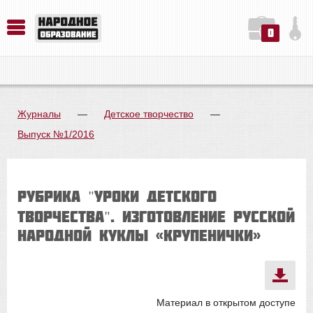
0
История. Обществознание. Методика преподавания. Учебные пособия
Русский язык. Литература. Филология. Лингвистика. Методика преподавания. Учебные пособия
Физика. Химия. Биология. Методика преподавания. Учебные пособия
Журналы
—
Детское творчество
—
Выпуск №1/2016
Рубрика "Уроки детского
творчества". ИЗГОТОВЛЕНИЕ РУССКОЙ
НАРОДНОЙ КУКЛЫ «КРУПЕНИЧКИ»
Материал в открытом доступе