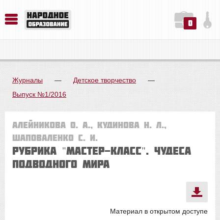
0
История. Обществознание. Методика преподавания. Учебные пособия
Русский язык. Литература. Филология. Лингвистика. Методика преподавания. Учебные пособия
Физика. Химия. Биология. Методика преподавания. Учебные пособия
Журналы
—
Детское творчество
—
Выпуск №1/2016
Алейникова О. А., Кудинова Н. Л.,
Шаповаленко С. И.
Рубрика "Мастер-класс". ЧУДЕСА
ПОДВОДНОГО МИРА
Материал в открытом доступе