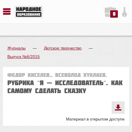
0
История. Обществознание. Методика преподавания. Учебные пособия
Русский язык. Литература. Филология. Лингвистика. Методика преподавания. Учебные пособия
Физика. Химия. Биология. Методика преподавания. Учебные пособия
Журналы
—
Детское творчество
—
Выпуск №6/2015
Федор КИСЕЛЕВ., Всеволод ХУХЛАЕВ.
Рубрика "Я — ИССЛЕДОВАТЕЛЬ". КАК
САМОМУ СДЕЛАТЬ СКАЗКУ
Материал в открытом доступе