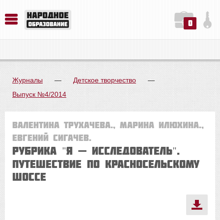
0
История. Обществознание. Методика преподавания. Учебные пособия
Русский язык. Литература. Филология. Лингвистика. Методика преподавания. Учебные пособия
Физика. Химия. Биология. Методика преподавания. Учебные пособия
Журналы
—
Детское творчество
—
Выпуск №4/2014
Валентина ТРУХАЧЕВА., Марина ИЛЮХИНА.,
Евгений СИГАЧЕВ.
Рубрика "Я — ИССЛЕДОВАТЕЛЬ".
ПУТЕШЕСТВИЕ ПО КРАСНОСЕЛЬСКОМУ
ШОССЕ