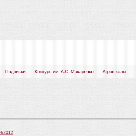
Подписки
Конкурс им. А.С. Макаренко
Агрошколы
Русский язык. Литература. Филология. Лингвистика. Методика преподавания. Учебные пособия
4/2012