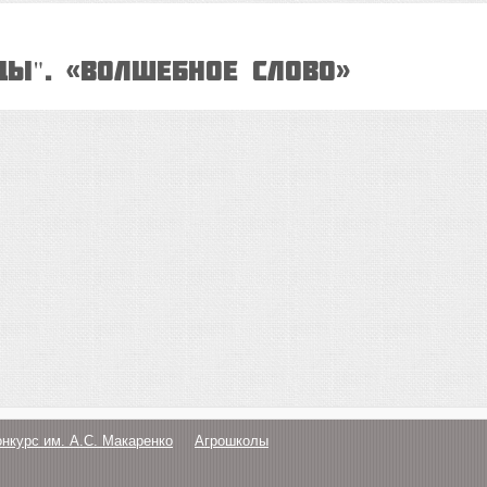
ЦЫ". «Волшебное Слово»
онкурс им. А.С. Макаренко
Агрошколы