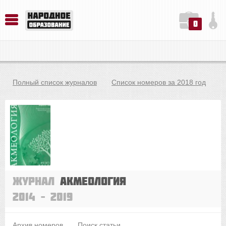
0
История. Обществознание. Методика преподавания. Учебные пособия
Русский язык. Литература. Филология. Лингвистика. Методика преподавания. Учебные пособия
Физика. Химия. Биология. Методика преподавания. Учебные пособия
Полный список журналов
Список номеров за 2018 год
Журнал
Акмеология
2014 – 2019
Архив номеров
Поиск статьи