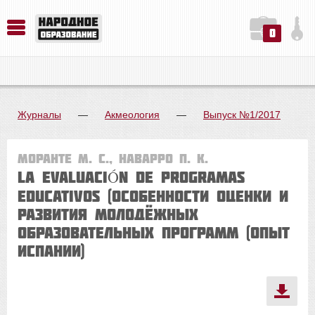
0
История. Обществознание. Методика преподавания. Учебные пособия
Русский язык. Литература. Филология. Лингвистика. Методика преподавания. Учебные пособия
Физика. Химия. Биология. Методика преподавания. Учебные пособия
Журналы
—
Акмеология
—
Выпуск №1/2017
Моранте М. С., Наварро П. К.
LA EVALUACIÓN DE PROGRAMAS
EDUCATIVOS (ОСОБЕННОСТИ ОЦЕНКИ И
РАЗВИТИЯ МОЛОДЁЖНЫХ
ОБРАЗОВАТЕЛЬНЫХ ПРОГРАММ (ОПЫТ
ИСПАНИИ)