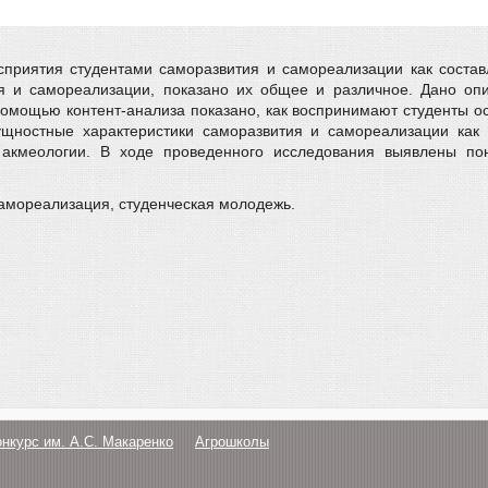
приятия студентами саморазвития и самореализации как состав
я и самореализации, показано их общее и различное. Дано оп
помощью контент-анализа показано, как воспринимают студенты 
щностные характеристики саморазвития и самореализации как 
 акмеологии. В ходе проведенного исследования выявлены п
самореализация, студенческая молодежь.
онкурс им. А.С. Макаренко
Агрошколы