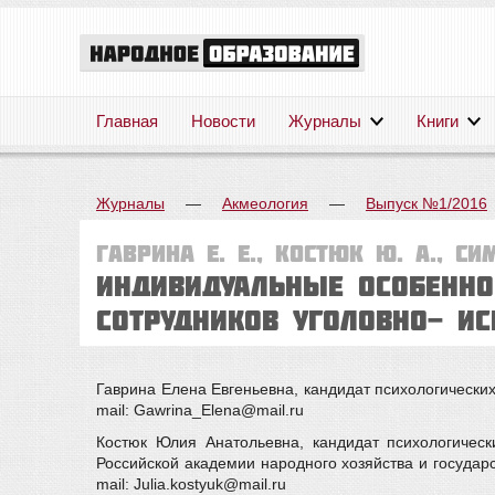
Главная
Новости
Журналы
Книги
Журналы
—
Акмеология
—
Выпуск №1/2016
Гаврина Е. Е., Костюк Ю. А., Си
ИНДИВИДУАЛЬНЫЕ ОСОБЕННО
СОТРУДНИКОВ УГОЛОВНО- И
Гаврина Елена Евгеньевна, кандидат психологических
mail: Gawrina_Elena@mail.ru
Костюк Юлия Анатольевна, кандидат психологичес
Российской академии народного хозяйства и государ
mail: Julia.kostyuk@mail.ru