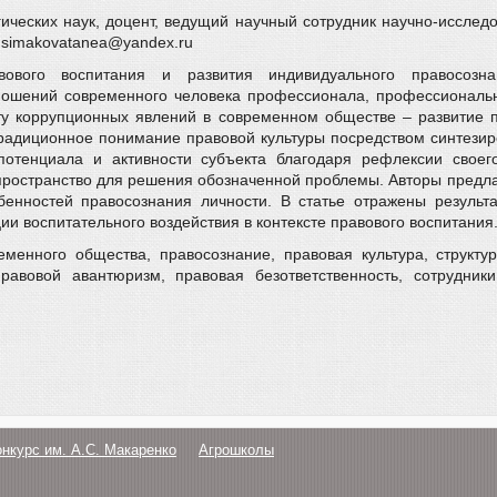
ических наук, доцент, ведущий научный сотрудник научно-иссле
l: simakovatanea@yandex.ru
ового воспитания и развития индивидуального правосозна
ношений современного человека профессионала, профессиональн
у коррупционных явлений в современном обществе – развитие п
 традиционное понимание правовой культуры посредством синтези
 потенциала и активности субъекта благодаря рефлексии свое
пространство для решения обозначенной проблемы. Авторы предла
бенностей правосознания личности. В статье отражены резуль
и воспитательного воздействия в контексте правового воспитания
еменного общества, правосознание, правовая культура, структу
равовой авантюризм, правовая безответственность, сотрудник
онкурс им. А.С. Макаренко
Агрошколы