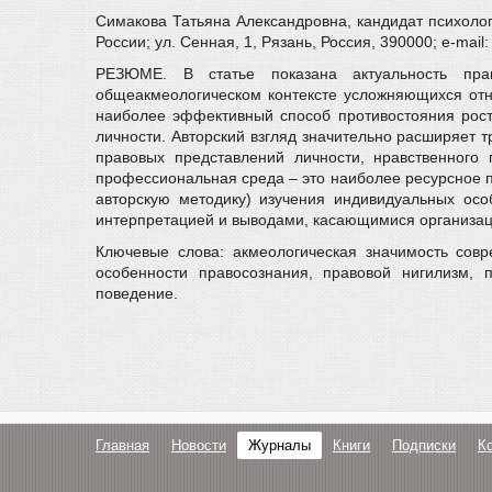
Симакова Татьяна Александровна, кандидат психолог
России; ул. Сенная, 1, Рязань, Россия, 390000; e-mai
РЕЗЮМЕ. В статье показана актуальность прав
общеакмеологическом контексте усложняющихся от
наиболее эффективный способ противостояния рост
личности. Авторский взгляд значительно расширяет
правовых представлений личности, нравственного
профессиональная среда – это наиболее ресурсное 
авторскую методику) изучения индивидуальных осо
интерпретацией и выводами, касающимися организаци
Ключевые слова: акмеологическая значимость совр
особенности правосознания, правовой нигилизм, п
поведение.
Главная
Новости
Журналы
Книги
Подписки
К