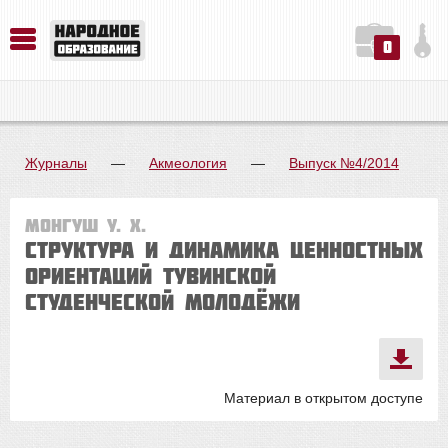
0
История. Обществознание. Методика преподавания. Учебные пособия
Русский язык. Литература. Филология. Лингвистика. Методика преподавания. Учебные пособия
Физика. Химия. Биология. Методика преподавания. Учебные пособия
Журналы
—
Акмеология
—
Выпуск №4/2014
Монгуш У. Х.
СТРУКТУРА И ДИНАМИКА ЦЕННОСТНЫХ
ОРИЕНТАЦИЙ ТУВИНСКОЙ
СТУДЕНЧЕСКОЙ МОЛОДЁЖИ
Материал в открытом доступе