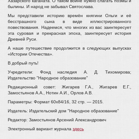
Хазарского каганата. О таком воине нужно слагать поэмы и
былины. И народ не забывал Святослава.
Мы представили историю времён княгини Ольги и её
бесстрашного сына в виде иллюстрированного
повествования. Надеемся, что многих из вас заинтересует
эта суровая и прекрасная эпоха, заинтересует история
Древней Руси.
А наше путешествие продолжится в следующих выпусках
«Истории Отечества».
В добрый путь!
Учредители: Фонд наследия А. Д. Тихомирова;
Издательство "Народное образование"
Редакционный совет: Жигарев Г.А., Жигарев Е.Г.,
Замостьянов А.А., Нотин А.И., Орлов А.В.
Параметры: Формат 60х84/16, 32 стр. — 2015.
Издатель: Издательский дом "Народное образование"
Редактор: Замостьянов Арсений Александрович
Электронный вариант журнала
здесь