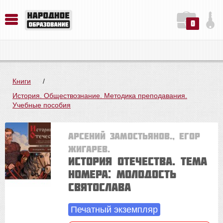
0
История. Обществознание. Методика преподавания. Учебные пособия
Русский язык. Литература. Филология. Лингвистика. Методика преподавания. Учебные пособия
Физика. Химия. Биология. Методика преподавания. Учебные пособия
Книги
/
История. Обществознание. Методика преподавания.
Учебные пособия
Арсений ЗАМОСТЬЯНОВ., Егор
Жигарев.
История Отечества. Тема
номера: Молодость
Святослава
Печатный экземпляр