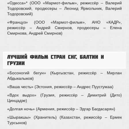
«Одесса»* (ООО «Мармот-фильм», режиссёр – Валерий
Тодоровский, продюсеры – Леонид Ярмольник, Валерий
Тодоровский)
«Француз» (ООО «Мармот-фильм», АНО «КАДР»,
режиссёр – Андрей Смирнов, продюсеры – Елена
Смирнова, Андрей Смирнов)
Лучший фильм стран СНГ, Балтии и
Грузии
«Босоногий бегун» (Кыргызстан, режиссёр – Мирлан
Абдыкалыков)
«Ваша честь» (Эстония, режиссёр – Андрес Пуустумаа)
«Вдох выдох» (Грузия, режиссёр – Димитрий (Дито)
Цинцадзе)
«Долгая ночь» (Армения, режиссёр – Эдгар Багдасарян)
«Шыракшы» (Хранитель) (Казахстан, режиссёр – Ермек
Турсынов)