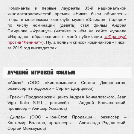
Номинанты и первые лауреаты 33-й национальной
кинематографической премии «Ника» были объявлены
вчера в московском киноклубе-музее «Эльдар». Лидером
по числу номинаций (девять) стал фильм Андрея
Смирнова «Француз» (читайте о нём на сайте журнала
«Народное образование» в моей публикации
«”Француз”
против “Ленина”»
). Ну, а полный список номинантов «Ники»
за 2019 год выглядит так:
Лучший игровой фильм
«Айка»* (ООО «Кинокомпания Сергея Дворцевого»,
режиссёр и продюсер – Сергей Дворцевой)
«Грех»* (Продюсерский центр Андрея Кончаловского, Jean
Vigo Italia S.R.L., режиссёр – Андрей Кончаловский,
продюсер – Алишер Усманов)
«Дылда» (ООО «Нон-Стоп Продакшн», режиссёр –
Кантемир Балагов, продюсеры – Александр Роднянский,
Сергей Мелькумов)