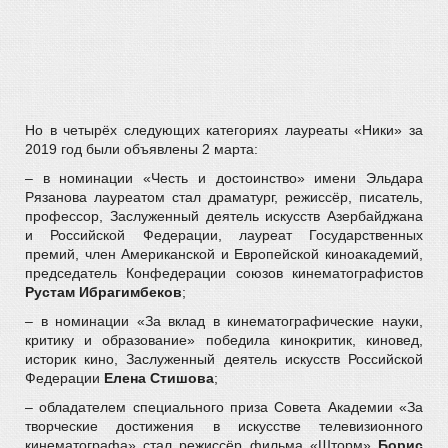
Но в четырёх следующих категориях лауреаты «Ники» за
2019 год были объявлены 2 марта:
– в номинации «Честь и достоинство» имени Эльдара
Рязанова лауреатом стал драматург, режиссёр, писатель,
профессор, Заслуженный деятель искусств Азербайджана
и Российской Федерации, лауреат Государственных
премий, член Американской и Европейской киноакадемий,
председатель Конфедерации союзов кинематографистов
Рустам Ибрагимбеков
;
– в номинации «За вклад в кинематографические науки,
критику и образование» победила кинокритик, киновед,
историк кино, Заслуженный деятель искусств Российской
Федерации
Елена Стишова
;
– обладателем специального приза Совета Академии «За
творческие достижения в искусстве телевизионного
кинематографа» стал режиссёр фильма «Шторм»
Борис