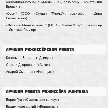
анимационного кино «Мельница», режиссёр – Константин
Бронзит)
«Узы»* (ООО «Студия “Пчела”», режиссёр – Дина
Великовская)
«Хозяйка Медной годы»* (ООО «Студия “Шар”», режиссёр
– Дмитрий Геллер)
Лучшая режиссёрская работа
Кантемир Балагов («Дылда»)
Сергей Дворцевой («Айка»)
Андрей Смирнов («Француз»)
Лучшая работа режиссёра монтажа
Борис Гуц («Смерть нам к лицу»)
Вадим Красницкий («Верность»)