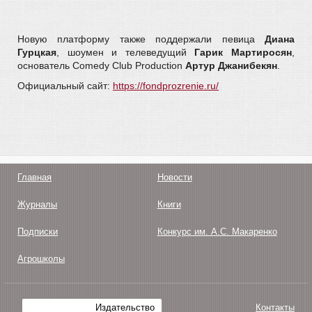
Новую платформу также поддержали певица
Диана
Гурцкая
, шоумен и телеведущий
Гарик Мартиросян
,
основатель Comedy Club Production
Артур Джанибекян
.
Официальный сайт:
https://fondprozrenie.ru/
Главная
Новости
Журналы
Книги
Подписки
Конкурс им. А.С. Макаренко
Агрошколы
Издательство
Контакты