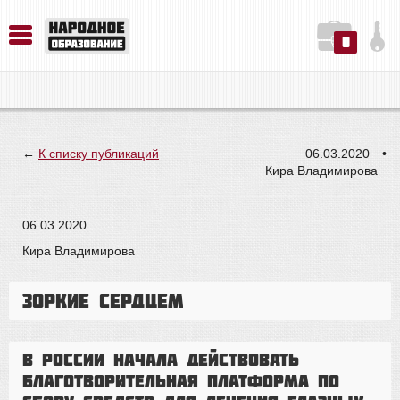
0
История. Обществознание. Методика преподавания. Учебные пособия
Русский язык. Литература. Филология. Лингвистика. Методика преподавания. Учебные пособия
Физика. Химия. Биология. Методика преподавания. Учебные пособия
←
К списку публикаций
06.03.2020
•
Кира Владимирова
06.03.2020
Кира Владимирова
Зоркие сердцем
В России начала действовать
благотворительная платформа по