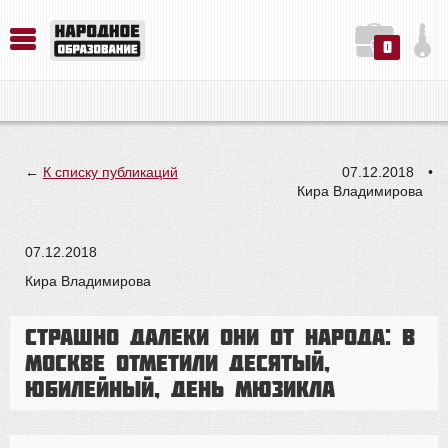
0
История. Обществознание. Методика преподавания. Учебные пособия
Русский язык. Литература. Филология. Лингвистика. Методика преподавания. Учебные пособия
Физика. Химия. Биология. Методика преподавания. Учебные пособия
←
К списку публикаций
07.12.2018
•
Кира Владимирова
07.12.2018
Кира Владимирова
Страшно далеки они от народа: в
Москве отметили десятый,
юбилейный, День мюзикла