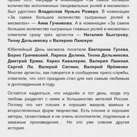
количество исполненных танцевальных ролей в мюзиклах»
был удостоен
Владислав Нуньес Ромеро
. В номинации
«За самое большое количество сыгранных ролей в
мюзиклах» —
Анна Гученкова
. А в номинации «За самое
большое количество сыгранных главных ролей в мюзиклах»
отметили сразу трёх артисток —
Наталию Быстрову
,
Теону Дольникову
и
Валерию Ланскую
.
Юбилейный День мюзикла посетили
Екатерина Гусева
,
Борис Грачевский
,
Лариса Долина
,
Теона Дольникова
,
Дмитрий Ермак
,
Карен Кавалерян
,
Валерия Ланская
,
Сергей Ли
,
Валерий Сюткин
,
Валерий Ярёменко
.
Многие артисты, как говорится в сообщении пресс-службы,
отметили, что этот праздник стал для них самым любимым
и долгожданным в году.
Остаётся надеяться, что недалёк и тот день, когда эту
любовь разделят с ними и большинство жителей России.
Потому что нет плохих и хороших жанров, важных и
второстепенных форм творчества. Есть плохие и хорошие
авторы, талантливые и не очень исполнители, подлинные и
заказные произведения… Но это уже совсем другая
история.