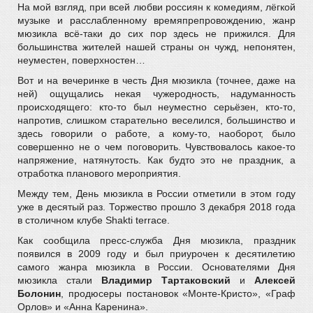
На мой взгляд, при всей любви россиян к комедиям, лёгкой
музыке и расслабленному времяпрепровождению, жанр
мюзикла всё-таки до сих пор здесь не прижился. Для
большинства жителей нашей страны он чужд, непонятен,
неуместен, поверхностен…
Вот и на вечеринке в честь Дня мюзикла (точнее, даже на
ней) ощущались некая чужеродность, надуманность
происходящего: кто-то был неуместно серьёзен, кто-то,
напротив, слишком старательно веселился, большинство и
здесь говорили о работе, а кому-то, наоборот, было
совершенно не о чем поговорить. Чувствовалось какое-то
напряжение, натянутость. Как будто это не праздник, а
отработка планового мероприятия.
Между тем, День мюзикла в России отметили в этом году
уже в десятый раз. Торжество прошло 3 декабря 2018 года
в столичном клубе Shakti terrace.
Как сообщила пресс-служба Дня мюзикла, праздник
появился в 2009 году и был приурочен к десятилетию
самого жанра мюзикла в России. Основателями Дня
мюзикла стали
Владимир Тартаковский
и
Алексей
Болонин
, продюсеры постановок «Монте-Кристо», «Граф
Орлов» и «Анна Каренина».