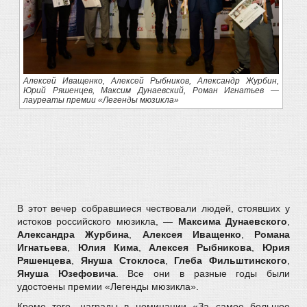
Алексей Иващенко, Алексей Рыбников, Александр Журбин,
Юрий Ряшенцев, Максим Дунаевский, Роман Игнатьев —
лауреаты премии «Легенды мюзикла»
В этот вечер собравшиеся чествовали людей, стоявших у
истоков российского мюзикла, —
Максима Дунаевского
,
Александра Журбина
,
Алексея Иващенко
,
Романа
Игнатьева
,
Юлия Кима
,
Алексея Рыбникова
,
Юрия
Ряшенцева
,
Януша Стоклоса
,
Глеба Фильштинского
,
Януша Юзефовича
. Все они в разные годы были
удостоены премии «Легенды мюзикла».
Кроме того, награды в номинации «За самое большое