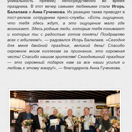
уникальность премии) непосредственно во время
праздника. В этот вечер самыми любимыми стали
Игорь
Балалаев
и
Анна Гученкова
. Их реакцию также приводят в
пост-релизе сотрудники пресс-службы. «
Есть ощущение,
что тебя здесь ждут, а это ощущение мало где
возникает. Здесь родные люди, которые тебя понимают
и которых ты с радостью готов понять! Поздравляю
всех с юбилеем!
», — радовался Игорь Балалаев. «
Сегодня
для меня двойной праздник, великий день! Спасибо
огромное моим коллегам за признание, это огромная
честь! Спасибо нашим зрителям! Сегодняшний праздник
— это огромный подарок нам за все наши усилия и
любовь к этому жанру!
», — благодарила Анна Гученкова.