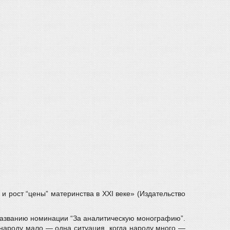
и рост “цены” материнства в XXI веке» (Издательство
 названию номинации “За аналитическую монографию”.
 народу мало — одна ситуация, когда народу много —