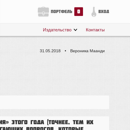
0
портфель
вход
Издательство
Контакты
О нас
Авторам
31.05.2018
•
Вероника Маанди
Поддержка
Публикации
я» этого года (точнее, тем их
агающих вопросов, которые