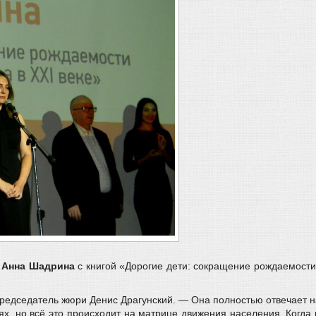
г
Анна Шадрина
с книгой «Дорогие дети: сокращение рождаемости 
 председатель жюри Денис Драгунский. — Она полностью отвечает
тях, но всё это происходит на матрице движения населения. Когда