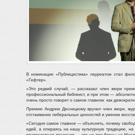
В номинации «Публицистика» лауреатом стал фил
«Гефтер».
«Это редкий случай, — рассказал член жюри прем
профессиональный библеист, и при этом — абсолютный
очень просто говорит о самом главном: как демократи
Премию Андрею Десницкому вручил член жюри, журн
отстаивание либеральных ценностей и умение восста
«Сегодня самое главное — объяснять, почему свобода
идей, а опираясь на нашу культурную традицию, на 
православная традиция — это не про блины на Маслен