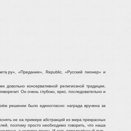
ета.ру», «Предание», Republic, «Русский пионер» и
к довольно консервативной религиозной традиции,
иворечит. Он очень глубоко, ярко, последовательно и
оём решении было единогласно: награда вручена за
ъяснять не на примере абстракций из мира прекрасных
елей, поэтому просто необходимо говорить, что наша
еходящи, а человек вечен. И есть определённый путь,