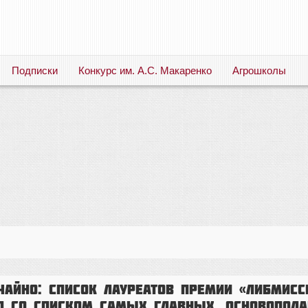
Подписки
Конкурс им. А.С. Макаренко
Агрошколы
Русский язык. Литература. Филология. Лингвистика. Методика преподавания. Учебные пособия
чайно: список лауреатов премии «Либмисси
ал со списком самых главных, основопол