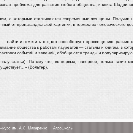
азовая проблема для развития любого общества, и книга Шадрино
ем, с которыми сталкиваются современные женщины. Получив на
чный от пропагандистской картинки, в торжество человеческого до
 — найти и отметить тех, кто способствует просвещению, расчист
 внимание общества к работам лауреатов — статьям и книгам, в кот
рактовки событий и явлений, обобщаются тренды и популяризиру
чалу статьи). Потому что, во-первых, наверное, только такие к
существует…» (Вольтер).
онкурс им. А.С. Макаренко
Агрошколы