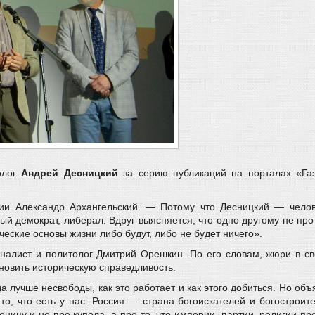
олог
Андрей Десницкий
за серию публикаций на порталах «Газ
ии Александр Архангельский. — Потому что Десницкий — челове
 демократ, либерал. Вдруг выясняется, что одно другому не прот
ческие основы жизни либо будут, либо не будет ничего».
алист и политолог Дмитрий Орешкин. По его словам, жюри в св
новить историческую справедливость.
 лучше несвободы, как это работает и как этого добиться. Но об
то, что есть у нас. Россия — страна богоискателей и богостроит
ицу и не про купола, а про то, что империи, партии, религии пр