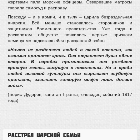
жертвами пали морские офицеры. Озверевшие матросы
творили самосуд и расправу.
Повсюду – и в армии, и в тылу – царила безраздельная
анархия. Всё меньше становилось сторонников и
защитников Временного правительства. Уже тогда в
расколотом обществе появились первые признаки
неминуемо надвигавшейся гражданской войны.
«Ничто не разделяет людей в такой степени, как
взаимно пролитая кровь. Она отравляет души обеих
сторон. В народах примитивных она рождает
кровную месть, живущую в поколениях. Но и среди
людей высокой культуры она вырывает глубокую
пропасть, засыпать которую могут лишь долгие
годы».
(Борис Дудоров, капитан I ранга, очевидец событий 1917
года)
Расстрел царской семьи