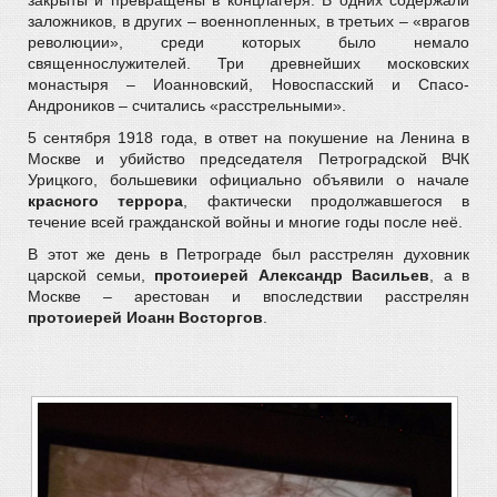
закрыты и превращены в концлагеря. В одних содержали
заложников, в других – военнопленных, в третьих – «врагов
революции», среди которых было немало
священнослужителей. Три древнейших московских
монастыря – Иоанновский, Новоспасский и Спасо-
Андроников – считались «расстрельными».
5 сентября 1918 года, в ответ на покушение на Ленина в
Москве и убийство председателя Петроградской ВЧК
Урицкого, большевики официально объявили о начале
красного террора
, фактически продолжавшегося в
течение всей гражданской войны и многие годы после неё.
В этот же день в Петрограде был расстрелян духовник
царской семьи,
протоиерей Александр Васильев
, а в
Москве – арестован и впоследствии расстрелян
протоиерей Иоанн Восторгов
.