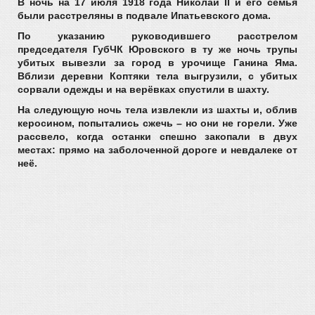
В ночь на 17 июля 1918 года Николай II и его семья
были расстреляны в подвале Ипатьевского дома.
По указанию руководившего расстрелом
председателя ГубЧК Юровского в ту же ночь трупы
убитых вывезли за город в урочище Ганина Яма.
Вблизи деревни Коптяки тела выгрузили, с убитых
сорвали одежды и на верёвках спустили в шахту.
На следующую ночь тела извлекли из шахты и, облив
керосином, попытались сжечь – но они не горели. Уже
рассвело, когда останки спешно закопали в двух
местах: прямо на заболоченной дороге и невдалеке от
неё.