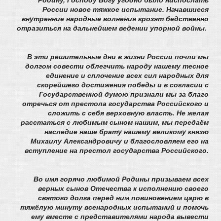
Родину, Господу Богу угодно было ниспослать
России новое тяжкое испытание. Начавшиеся
внутренние народные волнения грозят бедственно
отразиться на дальнейшем ведении упорной войны.
В эти решительные дни в жизни России почли мы
долгом совести облегчить народу нашему тесное
единение и сплочение всех сил народных для
скорейшего достижения победы и в согласии с
Государственной думою признали мы за благо
отречься от престола государства Российского и
сложить с себя верховную власть. Не желая
расстаться с любимым сыном нашим, мы передаём
наследие наше брату нашему великому князю
Михаилу Александровичу и благословляем его на
вступление на престол государства Российского.
Во имя горячо любимой Родины призываем всех
верных сынов Отечества к исполнению своего
святого долга перед ним повиновением царю в
тяжёлую минуту всенародных испытаний и помочь
ему вместе с представителями народа вывести