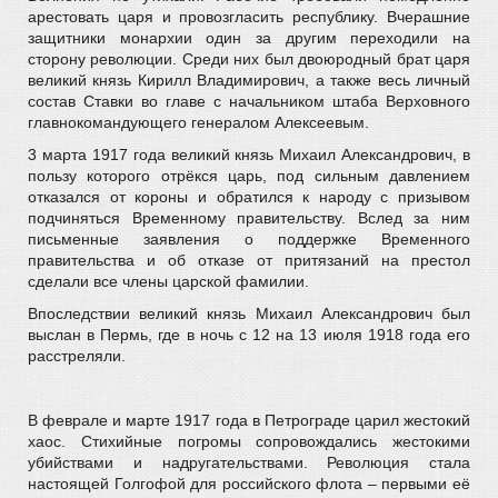
арестовать царя и провозгласить республику. Вчерашние
защитники монархии один за другим переходили на
сторону революции. Среди них был двоюродный брат царя
великий князь Кирилл Владимирович, а также весь личный
состав Ставки во главе с начальником штаба Верховного
главнокомандующего генералом Алексеевым.
3 марта 1917 года великий князь Михаил Александрович, в
пользу которого отрёкся царь, под сильным давлением
отказался от короны и обратился к народу с призывом
подчиняться Временному правительству. Вслед за ним
письменные заявления о поддержке Временного
правительства и об отказе от притязаний на престол
сделали все члены царской фамилии.
Впоследствии великий князь Михаил Александрович был
выслан в Пермь, где в ночь с 12 на 13 июля 1918 года его
расстреляли.
В феврале и марте 1917 года в Петрограде царил жестокий
хаос. Стихийные погромы сопровождались жестокими
убийствами и надругательствами. Р
еволюция стала
настоящей Голгофой для российского флота – первыми её