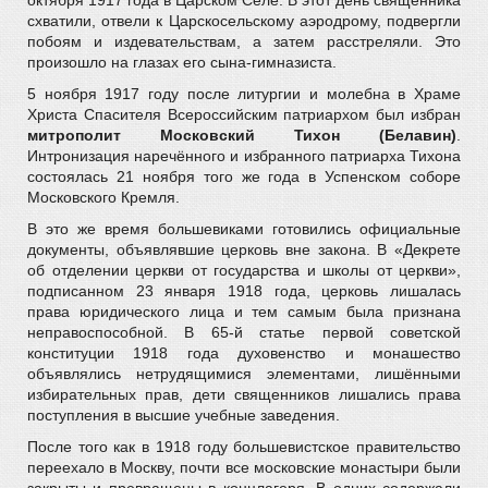
октября 1917 года в Царском Селе. В этот день священника
схватили, отвели к Царскосельскому аэродрому, подвергли
побоям и издевательствам, а затем расстреляли. Это
произошло на глазах его сына-гимназиста.
5 ноября 1917 году после литургии и молебна в Храме
Христа Спасителя Всероссийским патриархом был избран
митрополит Московский Тихон (Белавин)
.
Интронизация наречённого и избранного патриарха Тихона
состоялась 21 ноября того же года в Успенском соборе
Московского Кремля.
В это же время большевиками готовились официальные
документы, объявлявшие церковь вне закона. В «Декрете
об отделении церкви от государства и школы от церкви»,
подписанном 23 января 1918 года, церковь лишалась
права юридического лица и тем самым была признана
неправоспособной. В 65-й статье первой советской
конституции 1918 года духовенство и монашество
объявлялись нетрудящимися элементами, лишёнными
избирательных прав, дети священников лишались права
поступления в высшие учебные заведения.
После того как в 1918 году большевистское правительство
переехало в Москву, почти все московские монастыри были