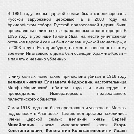
В 1981 году члены царской семьи были канонизированы
Русской зарубежной церковью, а в 2000 году на
Архиерейском соборе Русской православной церкви были
прославлены в лике святых царственных страстотерпцев. В
1995 году в урочище Ганина Яма, на месте уничтожения
останков царской семьи был основан мужской монастырь, а
в 2003 году в Екатеринбурге, на месте снесённого к тому
времени Ипатьевского дома был освящён Храм-на-Крови –
в память о невинно убиенных.
К лику святых ныне также причислена убитая в 1918 году
великая княгиня Елизавета Фёдоровна
, настоятельница
Марфо-Мариинской обители труда и милосердия и
председатель Императорского православного
палестинского общества.
7 мая 1918 года она была арестована и увезена из Москвы
под конвоем в Алапаевск. Там же под арестом находились
члены царской семьи:
великий князь Сергей
Михайлович
, князья императорской крови
Игорь
Константинович
,
Константин Константинович
и
Иоанн