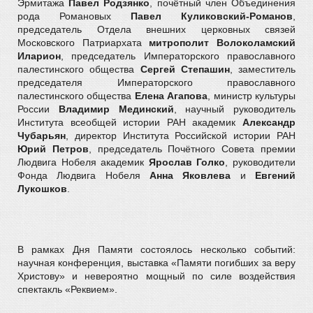
Эрмитажа
Павел Родзянко
, почётный член Объединения
рода Романовых
Павел Куликовский-Романов
,
председатель Отдела внешних церковных связей
Московского Патриархата
митрополит Волоколамский
Иларион
, председатель Императорского православного
палестинского общества
Сергей Степашин
, заместитель
председателя Императорского православного
палестинского общества
Елена Агапова
, министр культуры
России
Владимир Мединский
, научный руководитель
Института всеобщей истории РАН академик
Александр
Чубарьян
, директор Института Российской истории РАН
Юрий Петров
, председатель Почётного Совета премии
Людвига Нобеля академик
Ярослав Голко
, руководители
Фонда Людвига Нобеля
Анна Яковлева
и
Евгений
Лукошков
.
В рамках Дня Памяти состоялось несколько событий:
научная конференция, выставка «Памяти погибших за веру
Христову» и невероятно мощный по силе воздействия
спектакль «Реквием».