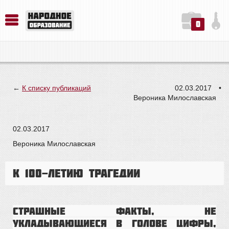
0
История. Обществознание. Методика преподавания. Учебные пособия
Русский язык. Литература. Филология. Лингвистика. Методика преподавания. Учебные пособия
Физика. Химия. Биология. Методика преподавания. Учебные пособия
←
К списку публикаций
02.03.2017
•
Вероника Милославская
02.03.2017
Вероника Милославская
К 100-летию трагедии
Страшные факты, не
укладывающиеся в голове цифры,