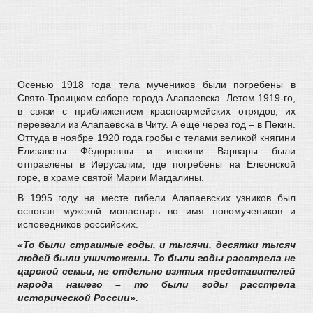
Осенью 1918 года тела мучеников были погребены в
Свято-Троицком соборе города Алапаевска. Летом 1919-го,
в связи с приближением красноармейских отрядов, их
перевезли из Алапаевска в Читу. А ещё через год – в Пекин.
Оттуда в ноябре 1920 года гробы с телами великой княгини
Елизаветы Фёдоровны и инокини Варвары были
отправлены в Иерусалим, где погребены на Елеонской
горе, в храме святой Марии Магдалины.
В 1995 году на месте гибели Алапаевских узников был
основан мужской монастырь во имя новомучеников и
исповедников российских.
«То были страшные годы, и тысячи, десятки тысяч
людей были уничтожены. То были годы расстрела не
царской семьи, не отдельно взятых представителей
народа нашего – то были годы расстрела
исторической России».