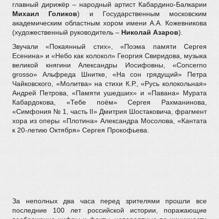
главный дирижёр – народный артист Кабардино-Балкарии
Михаил Голиков
) и Государственным московским
академическим областным хором имени А.А. Кожевникова
(художественный руководитель –
Николай Азаров
).
Звучали «Покаянный стих», «Поэма памяти Сергея
Есенина» и «Небо как колокол» Георгия Свиридова, музыка
великой княгини Александры Иосифовны, «Сoncerno
grosso» Альфреда Шнитке, «На сон грядущий» Петра
Чайковского, «Молитва» на стихи К.Р., «Русь колокольная»
Андрей Петрова, «Памяти ушедших» и «Павана» Мурата
Кабардокова, «Тебе поём» Сергея Рахманинова,
«Симфония № 1, часть II» Дмитрия Шостаковича, фрагмент
хора из оперы «Плотина» Александра Мосолова, «Кантата
к 20-летию Октября» Сергея Прокофьева.
За неполных два часа перед зрителями прошли все
последние 100 лет российской истории, поражающие