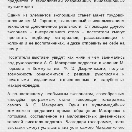
предметов с технологиями современных инновационных
мультимедиа.
Одним из элементов экспозиции станет макет трудовой
колонии им М. Горького, выполненный с использованием
технологии дополненной реальности. С помощью другого
экспоната – интерактивного стола – посетители смогут
прочитать подборку материалов, рассказывающих о
колонии и её воспитанниках, и даже отправить её себе на
почту.
Посетители выставки увидят, как жили и чем занимались
под руководством А. С. Макаренко подростки в колонии М.
Горького и Коммуны им. Ф. Э. Дзержинского, получат
возможность ознакомиться с редкими рукописями и
печатными изданиями отечественных и зарубежных
макаренковедов.
А по-настоящему необычным экспонатом, своеобразным
«гвоздём программы», станет говорящая голограмма
самого А. С. Макаренко. Один из мультимедийных
комплексов представит прямое обращение Макаренко к
потомкам, составленное из малоизвестных дневниковых
записей писателя-педагога. Благодаря голограмме, гости
выставки смогут услышать «из уст» самого Макаренко его