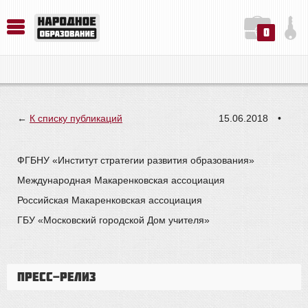
0
История. Обществознание. Методика преподавания. Учебные пособия
Русский язык. Литература. Филология. Лингвистика. Методика преподавания. Учебные пособия
Физика. Химия. Биология. Методика преподавания. Учебные пособия
←
К списку публикаций
15.06.2018
•
ФГБНУ «Институт стратегии развития образования»
Международная Макаренковская ассоциация
Российская Макаренковская ассоциация
ГБУ «Московский городской Дом учителя»
ПРЕСС-РЕЛИЗ