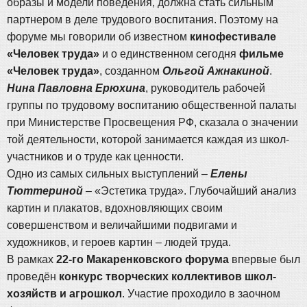
образы и модели поведения, должна стать сильным
партнером в деле трудового воспитания. Поэтому на
форуме мы говорили об известном
кинофестивале
«Человек труда»
и о единственном сегодня
фильме
«Человек труда»
, созданном
Ольгой Ажнакиной
.
Нина Павловна Ерюхина
, руководитель рабочей
группы по трудовому воспитанию общественной палаты
при Министерстве Просвещения РФ, сказала о значении
той деятельности, которой занимается каждая из школ-
участников и о труде как ценности.
Одно из самых сильных выступлений –
Елены
Тюттериной
– «Эстетика труда». Глубочайший анализ
картин и плакатов, вдохновляющих своим
совершенством и величайшими подвигами и
художников, и героев картин – людей труда.
В рамках
22-го Макаренковского форума
впервые был
проведён
конкурс творческих коллективов школ-
хозяйств и агрошкол
. Участие проходило в заочном