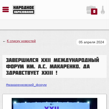
0
История. Обществознание. Методика преподавания. Учебные пособия
Русский язык. Литература. Филология. Лингвистика. Методика преподавания. Учебные пособия
Физика. Химия. Биология. Методика преподавания. Учебные пособия
←
К списку новостей
05 апреля 2024
Завершился ХХII Международный
форум им. А.С. Макаренко. Да
здравствует ХХIII !
#макаренковский_форум