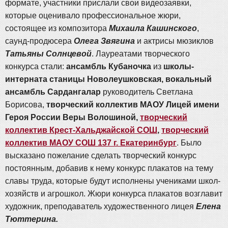
формате, участники прислали свои видеозаявки,
которые оценивало профессиональное жюри,
состоящее из композитора
Михаила Кашинского
,
саунд-продюсера
Олега Звягина
и актрисы мюзиклов
Татьяны Солнцевой
. Лауреатами творческого
конкурса стали:
ансамбль Кубаночка
из
школы-
интерната станицы Новолеушковская, вокальный
ансамбль Сардангалар
руководитель Светлана
Борисова,
творческий коллектив МАОУ Лицей имени
Героя России Веры Волошиной,
творческий
коллектив Крест-Хальджайской СОШ
,
творческий
коллектив МАОУ СОШ 137 г. Екатеринбург
. Было
высказано пожелание сделать творческий конкурс
постоянным, добавив к нему конкурс плакатов на тему
славы труда, которые будут исполнены учениками школ-
хозяйств и агрошкол. Жюри конкурса плакатов возглавит
художник, преподаватель художественного лицея
Елена
Тюттерина.