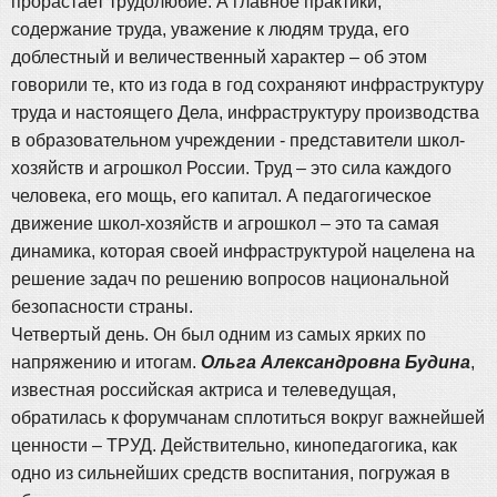
прорастает трудолюбие. А главное практики,
содержание труда, уважение к людям труда, его
доблестный и величественный характер – об этом
говорили те, кто из года в год сохраняют инфраструктуру
труда и настоящего Дела, инфраструктуру производства
в образовательном учреждении - представители школ-
хозяйств и агрошкол России. Труд – это сила каждого
человека, его мощь, его капитал. А педагогическое
движение школ-хозяйств и агрошкол – это та самая
динамика, которая своей инфраструктурой нацелена на
решение задач по решению вопросов национальной
безопасности страны.
Четвертый день. Он был одним из самых ярких по
напряжению и итогам.
Ольга Александровна Будина
,
известная российская актриса и телеведущая,
обратилась к форумчанам сплотиться вокруг важнейшей
ценности – ТРУД. Действительно, кинопедагогика, как
одно из сильнейших средств воспитания, погружая в