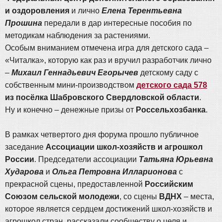
и оздоровления
и лично
Елена Терентьевна
Прошина
передали в дар интересные пособия по
методикам наблюдения за растениями.
Особым вниманием отмечена игра для детского сада –
«Читалка», которую как раз и вручил разработчик лично
–
Михаил Геннадьевич Егорычев
детскому саду с
собственным мини-производством
детского сада 578
из посёлка Шабровского Свердловской области
.
Ну и конечно – денежные призы от
Россельхозбанка
.
В рамках четвертого дня форума прошло публичное
заседание
Ассоциации школ-хозяйств и агрошкол
России
. Председатели ассоциации
Татьяна Юрьевна
Хударова
и
Ольга Петровна Илларионова
с
прекрасной сцены, предоставленной
Российским
Союзом сельской молодежи
, со сцены
ВДНХ
– места,
которое является сердцем достижений школ-хозяйств и
агрошкол стран, рассказали сообществу о целя и