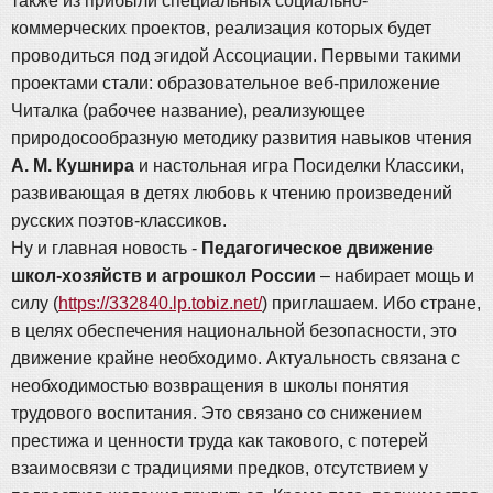
также из прибыли специальных социально-
коммерческих проектов, реализация которых будет
проводиться под эгидой Ассоциации. Первыми такими
проектами стали: образовательное веб-приложение
Читалка (рабочее название), реализующее
природосообразную методику развития навыков чтения
А. М. Кушнира
и настольная игра Посиделки Классики,
развивающая в детях любовь к чтению произведений
русских поэтов-классиков.
Ну и главная новость -
Педагогическое движение
школ-хозяйств и агрошкол России
– набирает мощь и
силу (
https://332840.lp.tobiz.net/
) приглашаем. Ибо стране,
в целях обеспечения национальной безопасности, это
движение крайне необходимо. Актуальность связана с
необходимостью возвращения в школы понятия
трудового воспитания. Это связано со снижением
престижа и ценности труда как такового, с потерей
взаимосвязи с традициями предков, отсутствием у