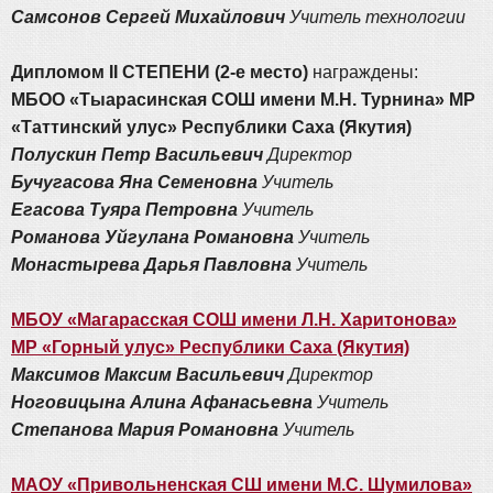
Самсонов Сергей Михайлович
Учитель технологии
Дипломом II СТЕПЕНИ (2-е место)
награждены:
МБОО «Тыарасинская СОШ имени М.Н. Турнина» МР
«Таттинский улус» Республики Саха (Якутия)
Полускин Петр Васильевич
Директор
Бучугасова Яна Семеновна
Учитель
Егасова Туяра Петровна
Учитель
Романова Уйгулана Романовна
Учитель
Монастырева Дарья Павловна
Учитель
МБОУ «Магарасская СОШ имени Л.Н. Харитонова»
МР «Горный улус» Республики Саха (Якутия)
Максимов Максим Васильевич
Директор
Ноговицына Алина Афанасьевна
Учитель
Степанова Мария Романовна
Учитель
МАОУ «Привольненская СШ имени М.С. Шумилова»