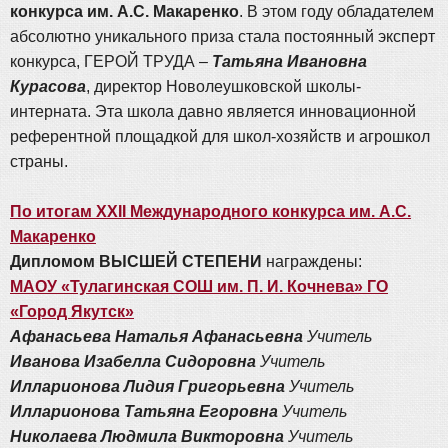
конкурса им. А.С. Макаренко
. В этом году обладателем
абсолютно уникального приза стала постоянный эксперт
конкурса, ГЕРОЙ ТРУДА –
Татьяна Ивановна
Курасова
, директор Новолеушковской школы-
интерната. Эта школа давно является инновационной
референтной площадкой для школ-хозяйств и агрошкол
страны.
По итогам XXII Международного конкурса им. А.С.
Макаренко
Дипломом ВЫСШЕЙ СТЕПЕНИ
награждены:
МАОУ «Тулагинская СОШ им. П. И. Кочнева» ГО
«Город Якутск»
Афанасьева Наталья Афанасьевна
Учитель
Иванова Изабелла Сидоровна
Учитель
Илларионова Лидия Григорьевна
Учитель
Илларионова Татьяна Егоровна
Учитель
Николаева Людмила Викторовна
Учитель