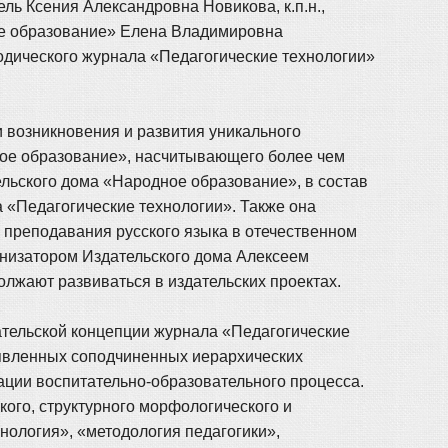
ель Ксения Александровна Новикова, к.п.н.,
ое образование» Елена Владимировна
тодического журнала «Педагогические технологии»
возникновения и развития уникального
ное образование», насчитывающего более чем
тельского дома «Народное образование», в состав
а «Педагогические технологии». Также она
 преподавания русского языка в отечественном
анизатором Издательского дома Алексеем
лжают развиваться в издательских проектах.
ательской концепции журнала «Педагогические
ыявленных соподчиненных иерархических
ации воспитательно-образовательного процесса.
ого, структурного морфологического и
нология», «методология педагогики»,