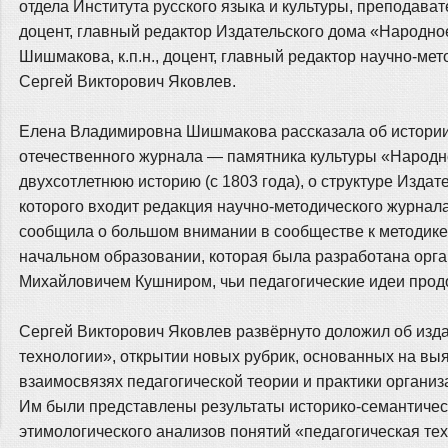
отдела Института русского языка и культуры, преподават
доцент, главный редактор Издательского дома «Народн
Шишмакова, к.п.н., доцент, главный редактор научно-ме
Сергей Викторович Яковлев.
Елена Владимировна Шишмакова рассказала об истории 
отечественного журнала — памятника культуры «Народ
двухсотлетнюю историю (с 1803 года), о структуре Изда
которого входит редакция научно-методического журнал
сообщила о большом внимании в сообществе к методике
начальном образовании, которая была разработана орг
Михайловичем Кушниром, чьи педагогические идеи продо
Сергей Викторович Яковлев развёрнуто доложил об изд
технологии», открытии новых рубрик, основанных на в
взаимосвязях педагогической теории и практики организ
Им были представлены результаты историко-семантическ
этимологического анализов понятий «педагогическая тех