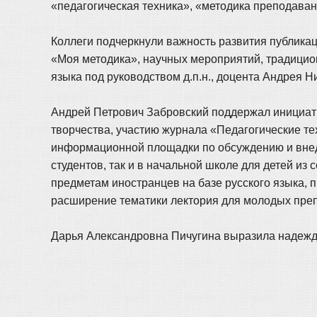
«педагогическая техника», «методика преподава
Коллеги подчеркнули важность развития публика
«Моя методика», научных мероприятий, традицион
языка под руководством д.п.н., доцента Андрея 
Андрей Петрович Забровский поддержал инициати
творчества, участию журнала «Педагогические т
информационной площадки по обсуждению и внед
студентов, так и в начальной школе для детей и
предметам иностранцев на базе русского языка,
расширение тематики лектория для молодых преп
Дарья Александровна Пичугина выразила надежд