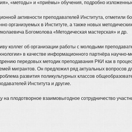
ния», «методы» и «приёмы» обучения, подробно изложенные
ционной активности преподавателей Института, отметили б
но организуемых в Институте, а также новых методических
Николаевича Богомолова «Методическая мастерская» и др.
ву коллег об организации работы с молодыми преподавате
ехнологии» в качестве информационного партнёра научно-
рению передовых методик преподавания РКИ как в процес
з семей мигрантов. Он предложил ряд актуальных вопросов 
 проблема развития поликультурных классов общеобразоват
одавателей Института и другие.
у на плодотворное взаимовыгодное сотрудничество участн