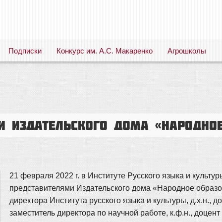
Подписки
Конкурс им. А.С. Макаренко
Агрошколы
Русский язык. Литература. Филология. Лингвистика. Методика преподавания. Учебные пособия
и Издательского дома «Народно
21 февраля 2022 г. в Институте Русского языка и культу
представителями Издательского дома «Народное образов
директора Института русского языка и культуры, д.х.н.,
заместитель директора по научной работе, к.ф.н., доцен