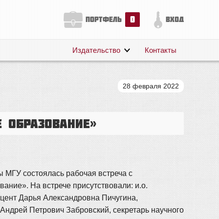
0
портфель
вход
Издательство
Контакты
О нас
Авторам
28 февраля 2022
Поддержка
Публикации
е образование»
ры МГУ состоялась рабочая встреча с
ание». На встрече присутствовали: и.о.
 доцент Дарья Александровна Пичугина,
т Андрей Петрович Забровский, секретарь научного