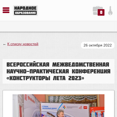
0
История. Обществознание. Методика преподавания. Учебные пособия
Русский язык. Литература. Филология. Лингвистика. Методика преподавания. Учебные пособия
Физика. Химия. Биология. Методика преподавания. Учебные пособия
←
К списку новостей
26 октября 2022
Всероссийская межведомственная
научно-практическая конференция
«Конструкторы лета 2023»