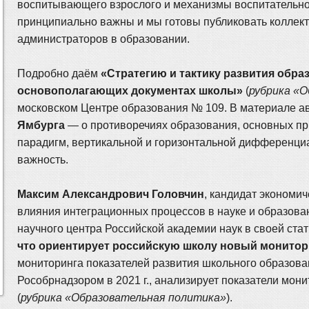
воспитывающего взрослого и механизмы воспитательной
принципиально важны и мы готовы публиковать коллект
администраторов в образовании.
Подробно даём
«Стратегию и тактику развития обра
основополагающих документах школы»
(
рубрика «
московском Центре образования № 109. В материале а
Ямбурга
— о противоречиях образования, основных пр
парадигм, вертикальной и горизонтальной дифференциац
важность.
Максим Александрович Головчин
, кандидат экономи
влияния интеграционных процессов в науке и образова
научного центра Российской академии наук в своей ста
что ориентирует российскую школу новый монитор
мониторинга показателей развития школьного образова
Рособрнадзором в 2021 г., анализирует показатели мон
(
рубрика «Образовательная политика»
).