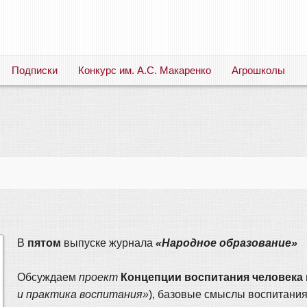
Подписки
Конкурс им. А.С. Макаренко
Агрошколы
Русский язык. Литература. Филология. Лингвистика. Методика преподавания. Учебные пособия
В
пятом
выпуске журнала
«Народное образование»
Обсуждаем
проект
Концепции воспитания человека
и практика воспитания»
), базовые смыслы воспитания,