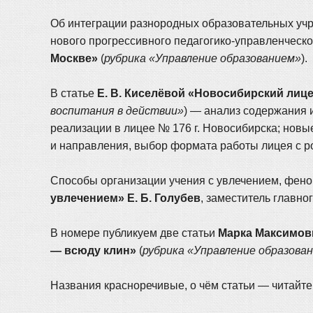
Об интеграции разнородных образовательных учр
нового прогрессивного педагогико-управленческо
Москве»
(
рубрика «Управление образованием»
).
В статье
Е. В. Киселёвой «Новосибирский лице
воспитания в действии»
) — анализ содержания 
реализации в лицее № 176 г. Новосибирска; нов
и направления, выбор формата работы лицея с р
Способы организации учения с увлечением, фено
увлечением» Е. Б. Голубев
, заместитель главно
В номере публикуем две статьи
Марка Максимов
— всюду клин»
(
рубрика «Управление образова
Названия красноречивые, о чём статьи — читайте