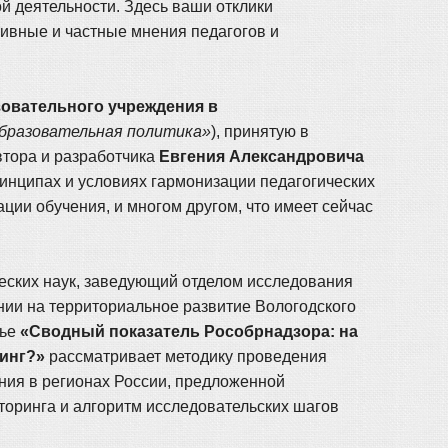
 деятельности. Здесь ваши отклики
ивные и частные мнения педагогов и
зовательного учреждения в
Образовательная политика»
), принятую в
втора и разработчика
Евгения Александровича
инципах и условиях гармонизации педагогических
ии обучения, и многом другом, что имеет сейчас
ческих наук, заведующий отделом исследования
нии на территориальное развитие Вологодского
тье
«Сводный показатель Рособрнадзора: на
инг?»
рассматривает методику проведения
ния в регионах России, предложенной
иторинга и алгоритм исследовательских шагов