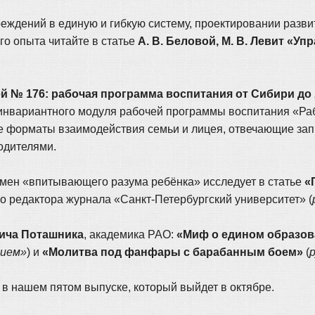
еждений в единую и гибкую систему, проектировании разв
го опыта читайте в статье
А. В. Беловой, М. В. Левит «
й № 176: рабочая программа воспитания от Сибири до
инвариантного модуля рабочей программы воспитания «Раб
ые форматы взаимодействия семьи и лицея, отвечающие зап
одителями.
мен «впитывающего разума ребёнка» исследует в статье
«
го редактора журнала «Санкт-Петербургский университет» (
ича Поташника
, академика РАО:
«Миф о едином образова
нием»
) и
«Молитва под фанфары с барабанным боем»
(
 в нашем пятом выпуске, который выйдет в октябре.