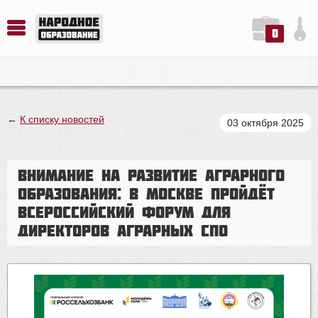
0
История. Обществознание. Методика преподавания. Учебные пособия
Русский язык. Литература. Филология. Лингвистика. Методика преподавания. Учебные пособия
Физика. Химия. Биология. Методика преподавания. Учебные пособия
←
К списку новостей
03 октября 2025
Внимание на развитие аграрного
образования: в Москве пройдёт
Всероссийский форум для
директоров аграрных СПО