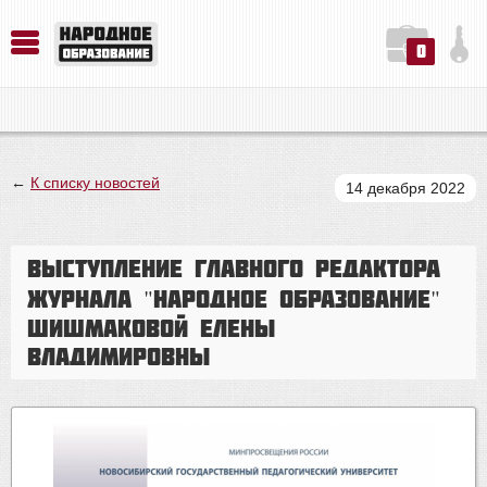
0
История. Обществознание. Методика преподавания. Учебные пособия
Русский язык. Литература. Филология. Лингвистика. Методика преподавания. Учебные пособия
Физика. Химия. Биология. Методика преподавания. Учебные пособия
←
К списку новостей
14 декабря 2022
Выступление главного редактора
журнала "Народное образование"
Шишмаковой Елены
Владимировны